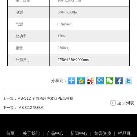
生产速度
100-120pcs/min
电源
380v
50/60hz
气源
0.2
m³/min
总功率
15kw
重量
25
00kg
外形尺寸
2750*1350*2000mm
分享到：
上一篇：
MB-S12 全自动超声波双PE纸杯机
返回列表
下一篇：
MB-C12 纸杯机
首页
｜
关于我们
｜
产品中心
｜
新闻中心
｜
荣誉资质
｜
样品展