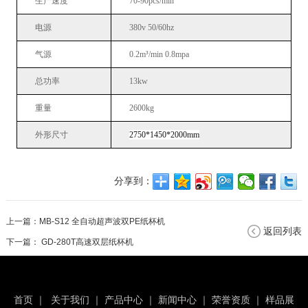
生产速度
70-90pcs/min
电源
380v 50/60hz
气源
0.2m³/min 0.8mpa
总功率
13kw
重量
2600kg
外形尺寸
2750*1450*2000mm
分享到：
上一篇：
MB-S12 全自动超声波双PE纸杯机
返回列表
下一篇：
GD-280T高速双层纸杯机
首页
｜
关于我们
｜
产品中心
｜
新闻中心
｜
荣誉资质
｜
样品展