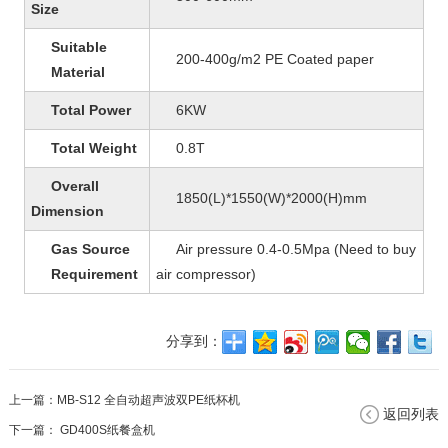
Size
Suitable
200-400g/m2 PE Coated paper
Material
Total Power
6KW
Total Weight
0.8T
Overall
1850(L)*1550(W)*2000(H)mm
Dimension
Gas Source
Air pressure 0.4-0.5Mpa (Need to buy
Requirement
air compressor)
分享到：
上一篇：
MB-S12 全自动超声波双PE纸杯机
返回列表
下一篇：
GD400S纸餐盒机