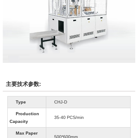
主要技术参数:
Type
CHJ-D
Production
35-40 PCS/min
Capacity
Max Paper
500*600mm