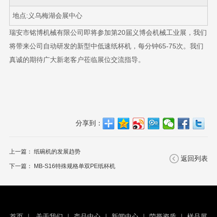
地点:义乌梅湖会展中心
瑞安市铭博机械有限公司即将参加第20届义博会机械工业展，我们
将带来公司自动研发的新型中低速纸杯机，每分钟65-75次。我们
真诚的期待广大新老客户莅临展位交流指导。
分享到：
上一篇：
纸碗机的发展趋势
返回列表
下一篇：
MB-S16特殊规格单双PE纸杯机
首页
｜
关于我们
｜
产品中心
｜
新闻中心
｜
荣誉资质
｜
样品展