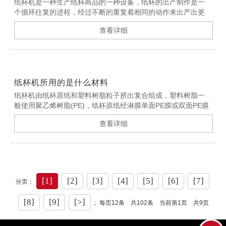
纸杯机是一种生产纸杯商品的一种设备，纸杯的出产制作是一
个循环往复的进程，经过不断的重复着相同的动作来出产出更
多的纸杯商品。
查看详细
纸杯机所用的是什么材料
纸杯机由纸杯原纸和塑料树脂粒子挤出复合组成，塑料树脂一
般使用聚乙烯树脂(PE)，纸杯原纸经淋膜单面PE膜或双面PE膜
后成为单PE纸杯机或双PE纸杯机。
查看详细
[1]
[2]
[3]
[4]
[5]
[6]
[7]
分页：
[8]
[9]
[>]
； 每页12条 共102条 当前第1页 共9页