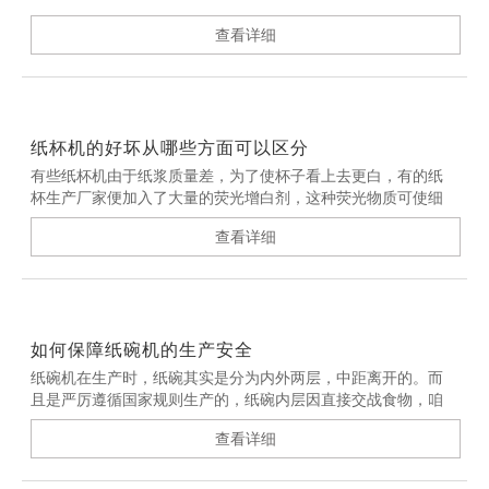
查看详细
纸杯机的好坏从哪些方面可以区分
有些纸杯机由于纸浆质量差，为了使杯子看上去更白，有的纸
杯生产厂家便加入了大量的荧光增白剂，这种荧光物质可使细
胞产生变异，一旦进入人体就会成为潜在的致癌因素。而按照
查看详细
国家规定，食品用纸是不允许使用荧光粉的。因此说，纸杯不
是越白越好。
如何保障纸碗机的生产安全
纸碗机在生产时，纸碗其实是分为内外两层，中距离开的。而
且是严厉遵循国家规则生产的，纸碗内层因直接交战食物，咱
们采用的原浆纸资料足以担保食品保险。
查看详细