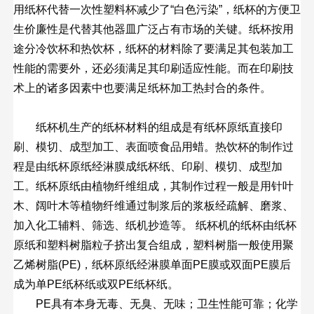
用纸杯代替一次性塑料杯减少了“白色污染”，纸杯的方便卫
生价廉性是代替其他器皿广泛占有市场的关键。纸杯按用
途分冷饮杯和热饮杯，纸杯的材料除了要满足其包装加工
性能的需要外，还必须满足其印刷适应性能。而在印刷技
术上的诸多因素中也要满足纸杯加工热封合的条件。
纸杯机生产的纸杯材料的组成是有纸杯原纸直接印
刷、模切、成型加工、表面喷食品用蜡。热饮杯的制作过
程是由纸杯原纸经淋膜成纸杯纸、印刷、模切、成型加
工。纸杯原纸由植物纤维组成，其制作过程一般是用针叶
木、阔叶木等植物纤维通过制浆后的浆板经疏解、磨浆、
加入化工辅料、筛选、纸机抄造等。 纸杯机的纸杯由纸杯
原纸和塑料树脂粒子挤出复合组成，塑料树脂一般使用聚
乙烯树脂(PE)，纸杯原纸经淋膜单面PE膜或双面PE膜后
成为单PE纸杯纸或双PE纸杯纸。
PE具有本身无毒、无臭、无味；卫生性能可靠；化学