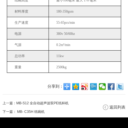
纸
碗
高度
最小
100
毫米
最大
1
70
毫米
材料厚度
180-350gsm
生产速度
55-65
pcs/min
电源
380v
50/60hz
气源
0.2
m³/min
总功率
11
kw
重量
25
00kg
分享到：
上一篇：
MB-S12 全自动超声波双PE纸杯机
返回列表
下一篇：
MB- C35H 纸碗机